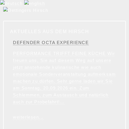
AKTUELLES AUS DEM HIRSCH
DEFENDER OCTA EXPERIENCE
PERFORMANCE TRIFFT FEINE KÜCHE Wir
freuen uns, Sie auf diesem Weg auf unsere
jetzt anstehende kulinarische wie auch
emotionale Sonderveranstaltung aufmerksam
machen zu dürfen. Sehr gerne laden wir Sie
am Sonntag, 20.09.2026 ein. Zum
Schlemmen, zum Austausch und natürlich
auch zur Probefahrt!...
weiterlesen...