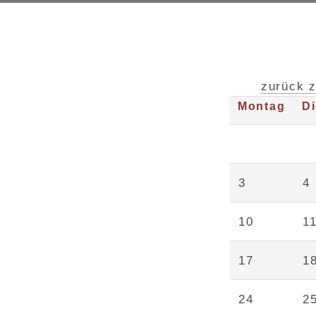
zurück z
Montag
D
3
4
10
1
17
1
24
2