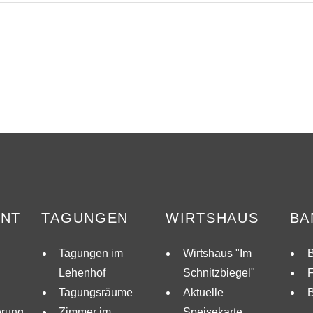
ANT
TAGUNGEN
WIRTSHAUS
BA
Tagungen im
Wirtshaus "Im
B
Lehenhof
Schnitzbiegel"
F
Tagungsräume
Aktuelle
erung
Zimmer im
Speisekarte