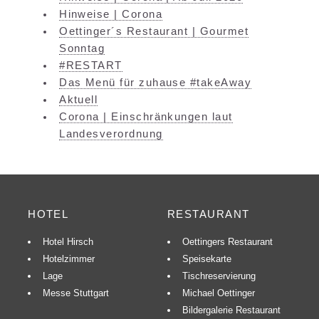
Hinweise | Corona
Oettinger´s Restaurant | Gourmet
Sonntag
#RESTART
Das Menü für zuhause #takeAway
Aktuell
Corona | Einschränkungen laut
Landesverordnung
HOTEL
RESTAURANT
Hotel Hirsch
Oettingers Restaurant
Hotelzimmer
Speisekarte
Lage
Tischreservierung
Messe Stuttgart
Michael Oettinger
Bildergalerie Restaurant