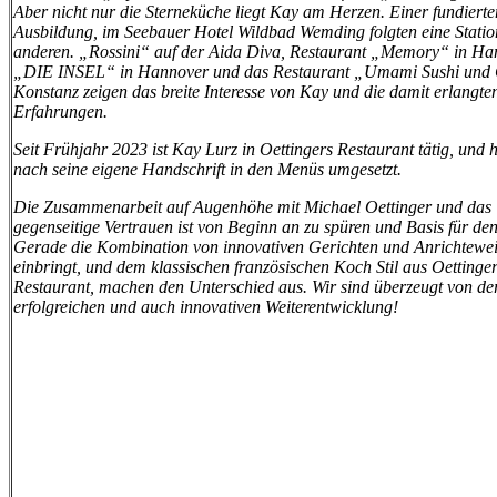
Aber nicht nur die Sterneküche liegt Kay am Herzen. Einer fundierte
Ausbildung, im Seebauer Hotel Wildbad Wemding folgten eine Statio
anderen. „Rossini“ auf der Aida Diva, Restaurant „Memory“ in H
„DIE INSEL“ in Hannover und das Restaurant „Umami Sushi und G
Konstanz zeigen das breite Interesse von Kay und die damit erlangte
Erfahrungen.
Seit Frühjahr 2023 ist Kay Lurz in Oettingers Restaurant tätig, und 
nach seine eigene Handschrift in den Menüs umgesetzt.
Die Zusammenarbeit auf Augenhöhe mit Michael Oettinger und das
gegenseitige Vertrauen ist von Beginn an zu spüren und Basis für den
Gerade die Kombination von innovativen Gerichten und Anrichtewei
einbringt, und dem klassischen französischen Koch Stil aus Oettinge
Restaurant, machen den Unterschied aus. Wir sind überzeugt von de
erfolgreichen und auch innovativen Weiterentwicklung!