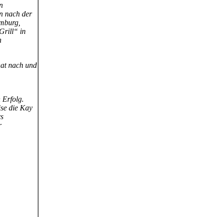
n
n nach der
amburg,
rill“ in
n
hat nach und
 Erfolg.
se die Kay
rs
r