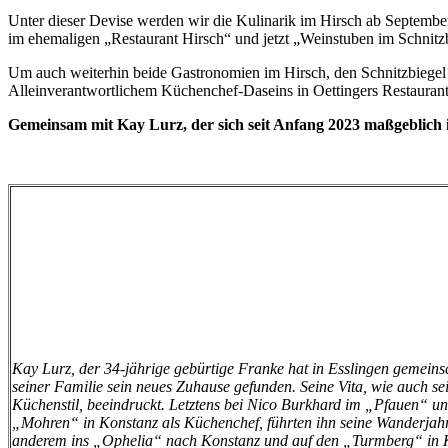
Unter dieser Devise werden wir die Kulinarik im Hirsch ab Septembe
im ehemaligen „Restaurant Hirsch“ und jetzt „Weinstuben im Schnitz
Um auch weiterhin beide Gastronomien im Hirsch, den Schnitzbiegel 
Alleinverantwortlichem Küchenchef-Daseins in Oettingers Restaurant
Gemeinsam mit Kay Lurz, der sich seit Anfang 2023 maßgeblich i
Kay
Lurz, der 34-jährige gebürtige Franke hat in Esslingen gemein
seiner Familie sein neues Zuhause gefunden. Seine Vita, wie auch se
Küchenstil, beeindruckt. Letztens bei Nico Burkhard im „Pfauen“ u
„Mohren“ in Konstanz als Küchenchef, führten ihn seine Wanderjahr
anderem ins „Ophelia“ nach Konstanz und auf den „Turmberg“ in 